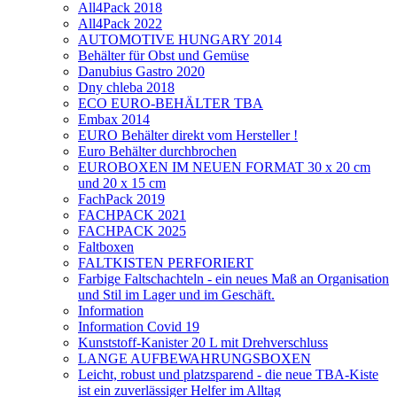
All4Pack 2018
All4Pack 2022
AUTOMOTIVE HUNGARY 2014
Behälter für Obst und Gemüse
Danubius Gastro 2020
Dny chleba 2018
ECO EURO-BEHÄLTER TBA
Embax 2014
EURO Behälter direkt vom Hersteller !
Euro Behälter durchbrochen
EUROBOXEN IM NEUEN FORMAT 30 x 20 cm
und 20 x 15 cm
FachPack 2019
FACHPACK 2021
FACHPACK 2025
Faltboxen
FALTKISTEN PERFORIERT
Farbige Faltschachteln - ein neues Maß an Organisation
und Stil im Lager und im Geschäft.
Information
Information Covid 19
Kunststoff-Kanister 20 L mit Drehverschluss
LANGE AUFBEWAHRUNGSBOXEN
Leicht, robust und platzsparend - die neue TBA-Kiste
ist ein zuverlässiger Helfer im Alltag