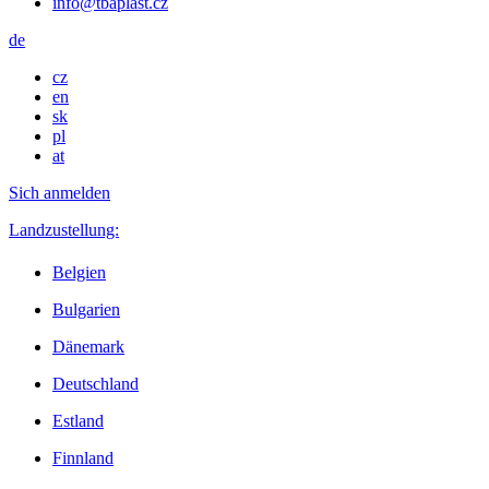
info@tbaplast.cz
de
cz
en
sk
pl
at
Sich anmelden
Landzustellung:
Belgien
Bulgarien
Dänemark
Deutschland
Estland
Finnland