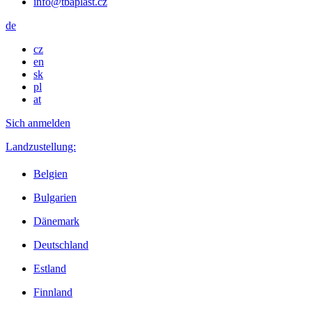
info@tbaplast.cz
de
cz
en
sk
pl
at
Sich anmelden
Landzustellung:
Belgien
Bulgarien
Dänemark
Deutschland
Estland
Finnland