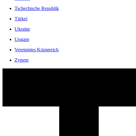
Tschechische Republik
Türkei
Ukraine
Ungarn
Vereinigtes Königreich
Zypern