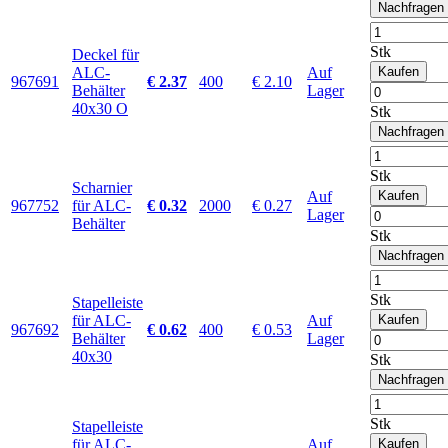
Nachfragen
Stk
Deckel für
ALC-
Auf
Kaufen
967691
€ 2.37
400
€ 2.10
Behälter
Lager
40x30 O
Stk
Nachfragen
Stk
Scharnier
Auf
Kaufen
967752
für ALC-
€ 0.32
2000
€ 0.27
Lager
Behälter
Stk
Nachfragen
Stk
Stapelleiste
für ALC-
Auf
Kaufen
967692
€ 0.62
400
€ 0.53
Behälter
Lager
40x30
Stk
Nachfragen
Stk
Stapelleiste
für ALC-
Auf
Kaufen