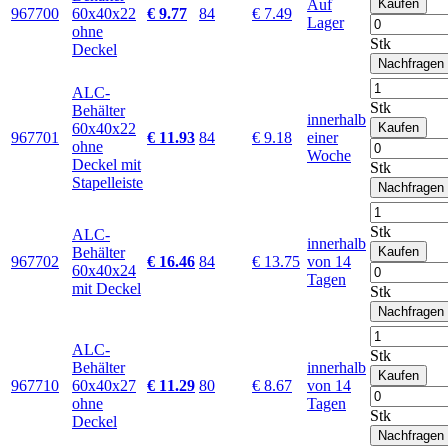
Auf
Kaufen
967700
60x40x22
€ 9.77
84
€ 7.49
Lager
ohne
Stk
Deckel
Nachfragen
ALC-
Stk
Behälter
innerhalb
60x40x22
Kaufen
967701
€ 11.93
84
€ 9.18
einer
ohne
Woche
Deckel mit
Stk
Stapelleiste
Nachfragen
Stk
ALC-
innerhalb
Behälter
Kaufen
967702
€ 16.46
84
€ 13.75
von 14
60x40x24
Tagen
mit Deckel
Stk
Nachfragen
ALC-
Stk
Behälter
innerhalb
Kaufen
967710
60x40x27
€ 11.29
80
€ 8.67
von 14
ohne
Tagen
Stk
Deckel
Nachfragen