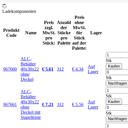
Ladekomponenten
Preis
Preis
Anzahl
ohne
zzgl.
der
MwSt.
Produkt
Name
MwSt.
Stücke
für
Lager
Code
pro
pro
Stück
Stück:
Palette
auf der
Palette:
ALC-
Stk
Behälter
Auf
Kaufen
967660
40x30x22
€ 5.61
312
€ 4.34
Lager
ohne
Stk
Deckel
Nachfragen
ALC-
Stk
Behälter
40x30x22
Auf
Kaufen
967661
€ 7.21
312
€ 5.56
ohne
Lager
Deckel mit
Stk
Stapelleiste
Nachfragen