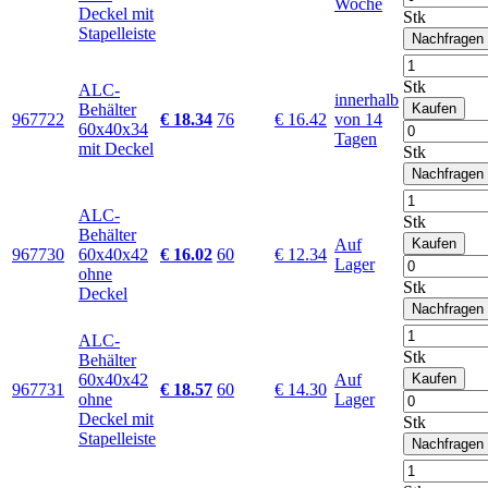
Woche
Deckel mit
Stk
Stapelleiste
Nachfragen
Stk
ALC-
innerhalb
Behälter
Kaufen
967722
€ 18.34
76
€ 16.42
von 14
60x40x34
Tagen
mit Deckel
Stk
Nachfragen
ALC-
Stk
Behälter
Auf
Kaufen
967730
60x40x42
€ 16.02
60
€ 12.34
Lager
ohne
Stk
Deckel
Nachfragen
ALC-
Stk
Behälter
60x40x42
Auf
Kaufen
967731
€ 18.57
60
€ 14.30
ohne
Lager
Deckel mit
Stk
Stapelleiste
Nachfragen