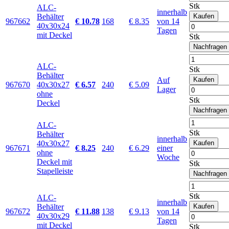
Stk
ALC-
innerhalb
Behälter
Kaufen
967662
€ 10.78
168
€ 8.35
von 14
40x30x24
Tagen
mit Deckel
Stk
Nachfragen
ALC-
Stk
Behälter
Auf
Kaufen
967670
40x30x27
€ 6.57
240
€ 5.09
Lager
ohne
Stk
Deckel
Nachfragen
ALC-
Stk
Behälter
innerhalb
40x30x27
Kaufen
967671
€ 8.25
240
€ 6.29
einer
ohne
Woche
Deckel mit
Stk
Stapelleiste
Nachfragen
Stk
ALC-
innerhalb
Behälter
Kaufen
967672
€ 11.88
138
€ 9.13
von 14
40x30x29
Tagen
mit Deckel
Stk