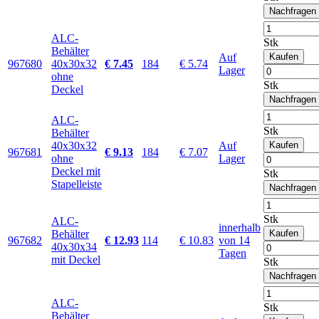
Nachfragen
ALC-
Stk
Behälter
Auf
Kaufen
967680
40x30x32
€ 7.45
184
€ 5.74
Lager
ohne
Stk
Deckel
Nachfragen
ALC-
Stk
Behälter
40x30x32
Auf
Kaufen
967681
€ 9.13
184
€ 7.07
ohne
Lager
Deckel mit
Stk
Stapelleiste
Nachfragen
Stk
ALC-
innerhalb
Behälter
Kaufen
967682
€ 12.93
114
€ 10.83
von 14
40x30x34
Tagen
mit Deckel
Stk
Nachfragen
ALC-
Stk
Behälter