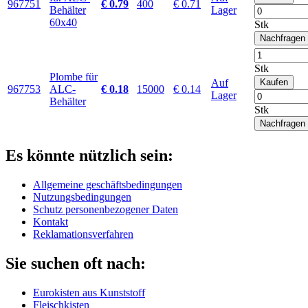
967751
€ 0.79
400
€ 0.71
Behälter
Lager
60x40
Stk
Nachfragen
Stk
Plombe für
Auf
Kaufen
967753
ALC-
€ 0.18
15000
€ 0.14
Lager
Behälter
Stk
Nachfragen
Es könnte nützlich sein:
Allgemeine geschäftsbedingungen
Nutzungsbedingungen
Schutz personenbezogener Daten
Kontakt
Reklamationsverfahren
Sie suchen oft nach:
Eurokisten aus Kunststoff
Fleischkisten