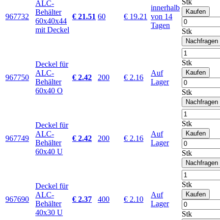
Stk
ALC-
innerhalb
Behälter
Kaufen
967732
€ 21.51
60
€ 19.21
von 14
60x40x44
Tagen
mit Deckel
Stk
Nachfragen
Stk
Deckel für
ALC-
Auf
Kaufen
967750
€ 2.42
200
€ 2.16
Behälter
Lager
60x40 O
Stk
Nachfragen
Stk
Deckel für
ALC-
Auf
Kaufen
967749
€ 2.42
200
€ 2.16
Behälter
Lager
60x40 U
Stk
Nachfragen
Stk
Deckel für
ALC-
Auf
Kaufen
967690
€ 2.37
400
€ 2.10
Behälter
Lager
40x30 U
Stk