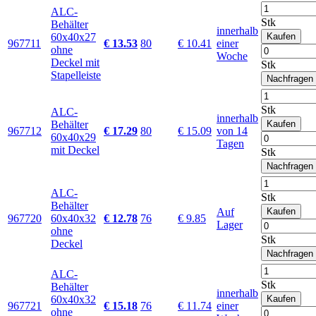
ALC-
Stk
Behälter
innerhalb
60x40x27
Kaufen
967711
€ 13.53
80
€ 10.41
einer
ohne
Woche
Deckel mit
Stk
Stapelleiste
Nachfragen
Stk
ALC-
innerhalb
Behälter
Kaufen
967712
€ 17.29
80
€ 15.09
von 14
60x40x29
Tagen
mit Deckel
Stk
Nachfragen
ALC-
Stk
Behälter
Auf
Kaufen
967720
60x40x32
€ 12.78
76
€ 9.85
Lager
ohne
Stk
Deckel
Nachfragen
ALC-
Stk
Behälter
innerhalb
60x40x32
Kaufen
967721
€ 15.18
76
€ 11.74
einer
ohne