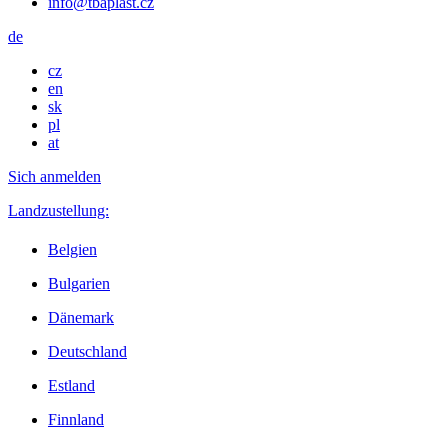
info@tbaplast.cz
de
cz
en
sk
pl
at
Sich anmelden
Landzustellung:
Belgien
Bulgarien
Dänemark
Deutschland
Estland
Finnland