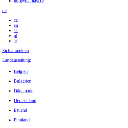
info@tbaplast.cz
de
cz
en
sk
pl
at
Sich anmelden
Landzustellung:
Belgien
Bulgarien
Dänemark
Deutschland
Estland
Finnland