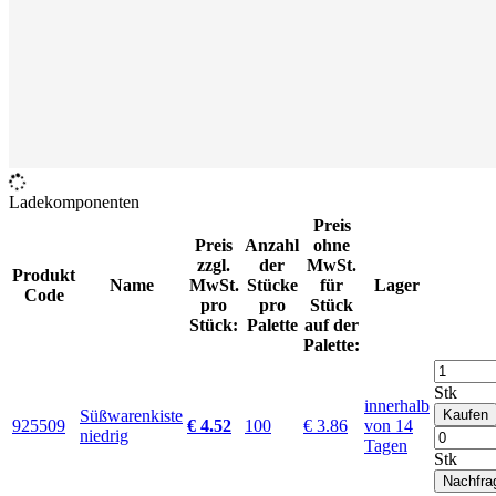
Ladekomponenten
Preis
Preis
Anzahl
ohne
zzgl.
der
MwSt.
Produkt
Name
MwSt.
Stücke
für
Lager
Code
pro
pro
Stück
Stück:
Palette
auf der
Palette:
Stk
innerhalb
Süßwarenkiste
Kaufen
925509
€ 4.52
100
€ 3.86
von 14
niedrig
Tagen
Stk
Nachfra