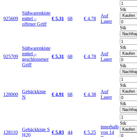
Stk
Süßwarenkiste
Auf
Kaufen
925609
mittel –
€ 5.31
68
€ 4.78
Lager
offener Griff
Stk
Nachfra
Stk
Süßwarenkiste
mittel –
Auf
Kaufen
925709
€ 5.31
68
€ 4.78
geschlossener
Lager
Griff
Stk
Nachfra
Stk
Gebäckkiste
Auf
Kaufen
128000
€ 4.91
68
€ 4.38
N
Lager
Stk
Nachfra
Stk
innerhalb
Gebäckkiste S
Kaufen
128110
€ 5.83
44
€ 5.25
von 14
H20