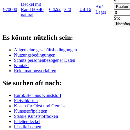
Stk
Deckel mit
Auf
Kaufen
970000
Rand 60x40
€ 4.52
320
€ 4.16
Lager
natural
Stk
Nachfra
Es könnte nützlich sein:
Allgemeine geschäftsbedingungen
Nutzungsbedingungen
Schutz personenbezogener Daten
Kontakt
Reklamationsverfahren
Sie suchen oft nach:
Eurokisten aus Kunststoff
Fleischkisten
Kisten für Obst und Gemüse
Kunststoffpaletten
Stabile Kunststoffboxen
Palettendeckel
Plastikflaschen