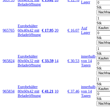
Lager
Beladeöffnung
Stk
Nachfra
Stk
Eurobehälter
Auf
Kaufen
965765
60x40x42 mit
€ 17.95
20
€ 16.07
Lager
Beladeöffnung
Stk
Nachfra
Stk
Eurobehälter
innerhalb
Kaufen
965824
80x60x32 mit
€ 33.59
14
€ 30.53
von 14
Beladeöffnung
Tagen
Stk
Nachfra
Stk
Eurobehälter
innerhalb
Kaufen
965834
80x60x42 mit
€ 41.21
10
€ 37.46
von 14
Beladeöffnung
Tagen
Stk
Nachfra