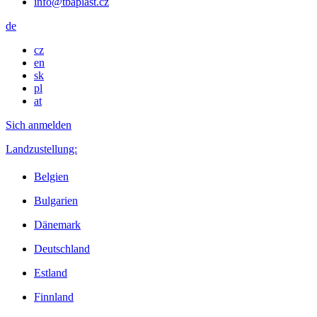
info@tbaplast.cz
de
cz
en
sk
pl
at
Sich anmelden
Landzustellung:
Belgien
Bulgarien
Dänemark
Deutschland
Estland
Finnland