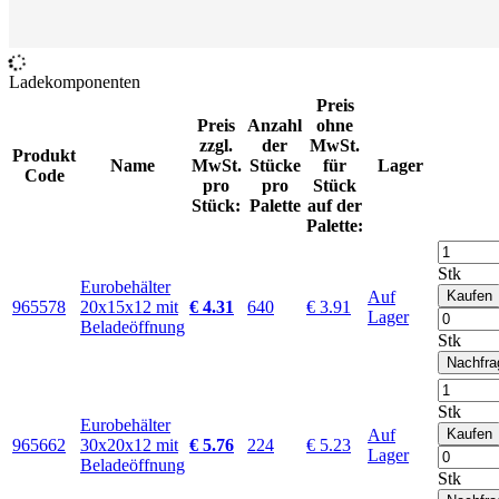
Ladekomponenten
Preis
Preis
Anzahl
ohne
zzgl.
der
MwSt.
Produkt
Name
MwSt.
Stücke
für
Lager
Code
pro
pro
Stück
Stück:
Palette
auf der
Palette:
Stk
Eurobehälter
Auf
Kaufen
965578
20x15x12 mit
€ 4.31
640
€ 3.91
Lager
Beladeöffnung
Stk
Nachfra
Stk
Eurobehälter
Auf
Kaufen
965662
30x20x12 mit
€ 5.76
224
€ 5.23
Lager
Beladeöffnung
Stk