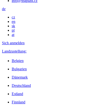
info@tbaplast.cz
de
cz
en
sk
pl
at
Sich anmelden
Landzustellung:
Belgien
Bulgarien
Dänemark
Deutschland
Estland
Finnland