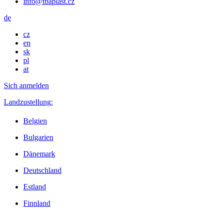
info@tbaplast.cz
de
cz
en
sk
pl
at
Sich anmelden
Landzustellung:
Belgien
Bulgarien
Dänemark
Deutschland
Estland
Finnland