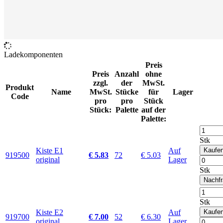
Ladekomponenten
Preis
Preis
Anzahl
ohne
zzgl.
der
MwSt.
Produkt
Name
MwSt.
Stücke
für
Lager
Code
pro
pro
Stück
Stück:
Palette
auf der
Palette:
Stk
Kiste E1
Auf
Kaufe
919500
€ 5.83
72
€ 5.03
original
Lager
Stk
Nachf
Stk
Kiste E2
Auf
Kaufe
919700
€ 7.00
52
€ 6.30
original
Lager