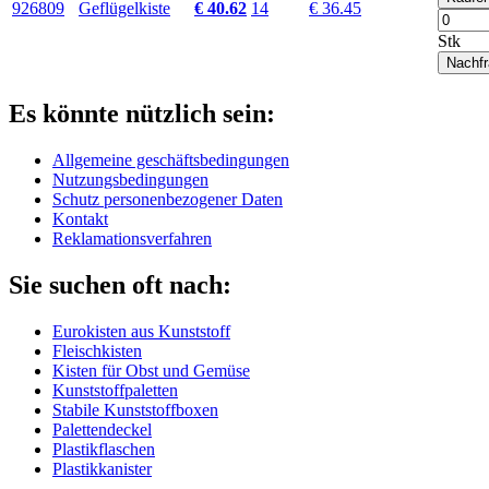
926809
Geflügelkiste
€ 40.62
14
€ 36.45
Stk
Nachf
Es könnte nützlich sein:
Allgemeine geschäftsbedingungen
Nutzungsbedingungen
Schutz personenbezogener Daten
Kontakt
Reklamationsverfahren
Sie suchen oft nach:
Eurokisten aus Kunststoff
Fleischkisten
Kisten für Obst und Gemüse
Kunststoffpaletten
Stabile Kunststoffboxen
Palettendeckel
Plastikflaschen
Plastikkanister