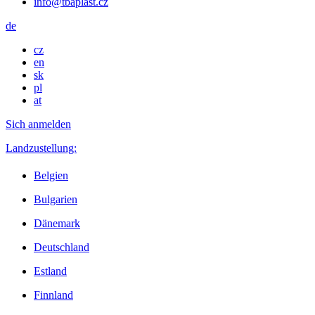
info@tbaplast.cz
de
cz
en
sk
pl
at
Sich anmelden
Landzustellung:
Belgien
Bulgarien
Dänemark
Deutschland
Estland
Finnland