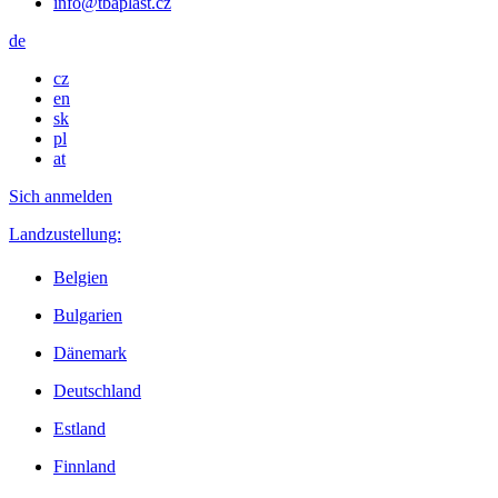
info@tbaplast.cz
de
cz
en
sk
pl
at
Sich anmelden
Landzustellung:
Belgien
Bulgarien
Dänemark
Deutschland
Estland
Finnland