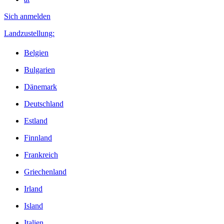
Sich anmelden
Landzustellung:
Belgien
Bulgarien
Dänemark
Deutschland
Estland
Finnland
Frankreich
Griechenland
Irland
Island
Italien