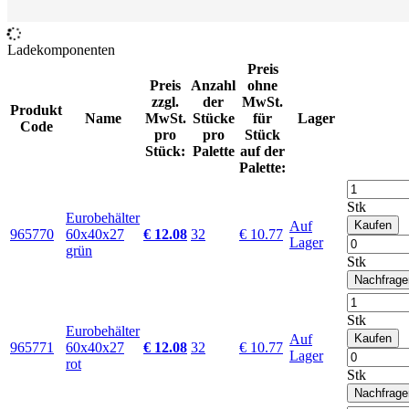
Ladekomponenten
Preis
Preis
Anzahl
ohne
zzgl.
der
MwSt.
Produkt
Name
MwSt.
Stücke
für
Lager
Code
pro
pro
Stück
Stück:
Palette
auf der
Palette:
Stk
Eurobehälter
Auf
Kaufen
965770
60x40x27
€ 12.08
32
€ 10.77
Lager
grün
Stk
Nachfrage
Stk
Eurobehälter
Auf
Kaufen
965771
60x40x27
€ 12.08
32
€ 10.77
Lager
rot
Stk
Nachfrage