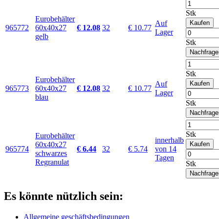
Stk
Eurobehälter
Auf
Kaufen
965772
60x40x27
€ 12.08
32
€ 10.77
Lager
gelb
Stk
Nachfrage
Stk
Eurobehälter
Auf
Kaufen
965773
60x40x27
€ 12.08
32
€ 10.77
Lager
blau
Stk
Nachfrage
Stk
Eurobehälter
innerhalb
60x40x27
Kaufen
965774
€ 6.44
32
€ 5.74
von 14
schwarzes
Tagen
Regranulat
Stk
Nachfrage
Es könnte nützlich sein:
Allgemeine geschäftsbedingungen