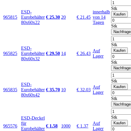
Stk
ESD-
innerhalb
Kaufen
965815
Eurobehälter
€ 25.30
20
€ 21.45
von 14
80x60x22
Tagen
Stk
Nachfrage
Stk
ESD-
Auf
Kaufen
965825
Eurobehälter
€ 29.50
14
€ 26.43
Lager
80x60x32
Stk
Nachfrage
Stk
ESD-
Auf
Kaufen
965835
Eurobehälter
€ 35.70
10
€ 32.03
Lager
80x60x42
Stk
Nachfrage
Stk
ESD-Deckel
für
Auf
Kaufen
965576
€ 1.58
1000
€ 1.37
Eurobehälter
Lager