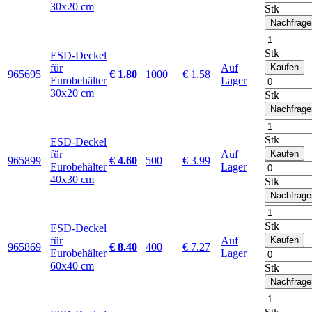
30x20 cm
Stk
Nachfrage
Stk
ESD-Deckel
für
Auf
Kaufen
965695
€ 1.80
1000
€ 1.58
Eurobehälter
Lager
30x20 cm
Stk
Nachfrage
Stk
ESD-Deckel
für
Auf
Kaufen
965899
€ 4.60
500
€ 3.99
Eurobehälter
Lager
40x30 cm
Stk
Nachfrage
Stk
ESD-Deckel
für
Auf
Kaufen
965869
€ 8.40
400
€ 7.27
Eurobehälter
Lager
60x40 cm
Stk
Nachfrage