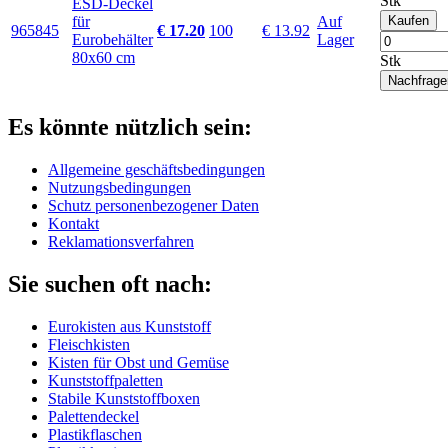
Stk
ESD-Deckel
für
Auf
Kaufen
965845
€ 17.20
100
€ 13.92
Eurobehälter
Lager
80x60 cm
Stk
Nachfrage
Es könnte nützlich sein:
Allgemeine geschäftsbedingungen
Nutzungsbedingungen
Schutz personenbezogener Daten
Kontakt
Reklamationsverfahren
Sie suchen oft nach:
Eurokisten aus Kunststoff
Fleischkisten
Kisten für Obst und Gemüse
Kunststoffpaletten
Stabile Kunststoffboxen
Palettendeckel
Plastikflaschen