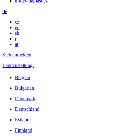
info@tbaplast.cz
de
cz
en
sk
pl
at
Sich anmelden
Landzustellung:
Belgien
Bulgarien
Dänemark
Deutschland
Estland
Finnland