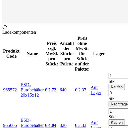
Ladekomponenten
Preis
Preis
Anzahl
ohne
zzgl.
der
MwSt.
Produkt
Name
MwSt.
Stücke
für
Lager
Code
pro
pro
Stück
Stück:
Palette
auf der
Palette:
Stk
ESD-
Auf
Kaufen
965572
Eurobehälter
€ 2.72
640
€ 2.37
Lager
20x15x12
Stk
Nachfrage
Stk
ESD-
Auf
Kaufen
965665
Eurobehälter
€ 4.04
320
€ 3.33
Lager