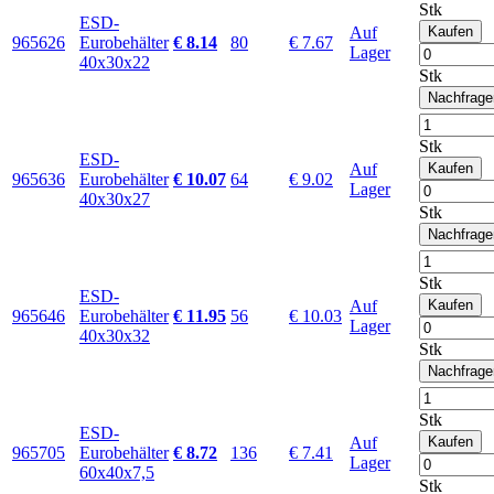
Stk
ESD-
Auf
Kaufen
965626
Eurobehälter
€ 8.14
80
€ 7.67
Lager
40x30x22
Stk
Nachfrage
Stk
ESD-
Auf
Kaufen
965636
Eurobehälter
€ 10.07
64
€ 9.02
Lager
40x30x27
Stk
Nachfrage
Stk
ESD-
Auf
Kaufen
965646
Eurobehälter
€ 11.95
56
€ 10.03
Lager
40x30x32
Stk
Nachfrage
Stk
ESD-
Auf
Kaufen
965705
Eurobehälter
€ 8.72
136
€ 7.41
Lager
60x40x7,5
Stk