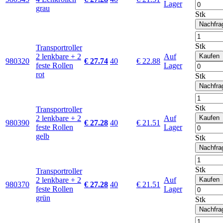
Lager
grau
Stk
Nachfra
Stk
Transportroller
2 lenkbare + 2
Auf
Kaufen
980320
€ 27.74
40
€ 22.88
feste Rollen
Lager
rot
Stk
Nachfra
Stk
Transportroller
2 lenkbare + 2
Auf
Kaufen
980390
€ 27.28
40
€ 21.51
feste Rollen
Lager
gelb
Stk
Nachfra
Stk
Transportroller
2 lenkbare + 2
Auf
Kaufen
980370
€ 27.28
40
€ 21.51
feste Rollen
Lager
grün
Stk
Nachfra