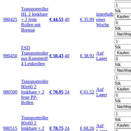
Transportroller
Stk
HL 2 lenkbare
innerhalb
Kaufen
980425
+ 2 feste
€ 44.55
40
€ 35.99
einer
Rollen mit
Woche
Stk
Bremse
Nachfra
Stk
ESD
Transportroller
Auf
Kaufen
980450
€ 50.43
40
€ 38.92
aus Kunststoff
Lager
4 Lenkrollen
Stk
Nachfra
Transportroller
Stk
80x60 2
Auf
Kaufen
980500
lenkbare + 2
€ 70.95
24
€ 61.52
Lager
feste PP-
Stk
Rollen
Nachfra
Transportroller
Stk
80x60 2
Auf
Kaufen
980515
lenkbare + 2
€ 78.75
24
€ 68.26
Lager