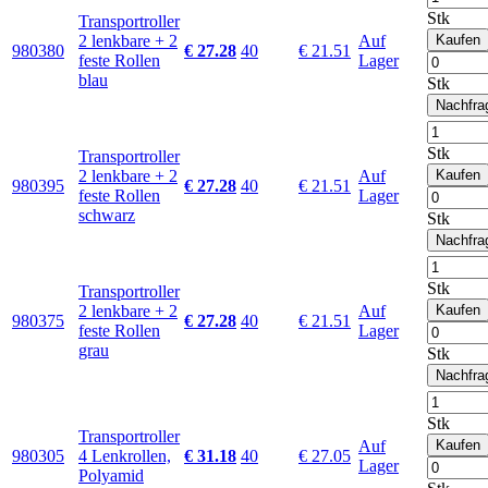
Stk
Transportroller
2 lenkbare + 2
Auf
Kaufen
980380
€ 27.28
40
€ 21.51
feste Rollen
Lager
blau
Stk
Nachfra
Stk
Transportroller
2 lenkbare + 2
Auf
Kaufen
980395
€ 27.28
40
€ 21.51
feste Rollen
Lager
schwarz
Stk
Nachfra
Stk
Transportroller
2 lenkbare + 2
Auf
Kaufen
980375
€ 27.28
40
€ 21.51
feste Rollen
Lager
grau
Stk
Nachfra
Stk
Transportroller
Auf
Kaufen
980305
4 Lenkrollen,
€ 31.18
40
€ 27.05
Lager
Polyamid