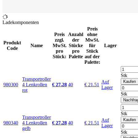
Ladekomponenten
Preis
Preis
Anzahl
ohne
zzgl.
der
MwSt.
Produkt
Name
MwSt.
Stücke
für
Lager
Code
pro
pro
Stück
Stück:
Palette
auf der
Palette:
Stk
Transportroller
Auf
Kaufen
980300
4 Lenkrollen
€ 27.28
40
€ 21.51
Lager
rot
Stk
Nachfra
Stk
Transportroller
Auf
Kaufen
980340
4 Lenkrollen
€ 27.28
40
€ 21.51
Lager
gelb
Stk