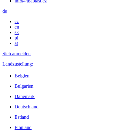
info@tbaplast.cz
de
cz
en
sk
pl
at
Sich anmelden
Landzustellung:
Belgien
Bulgarien
Dänemark
Deutschland
Estland
Finnland