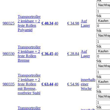
Stk
Nachfra
Stk
Transportroller
2 lenkbare + 2
Auf
Kaufen
980325
€ 40.34
40
€ 34.98
feste Rollen
Lager
Polyamid
Stk
Nachfra
Stk
Transportroller
2 lenkbare + 2
Auf
Kaufen
980330
€ 36.45
40
€ 28.84
feste Rollen
Lager
Bremse
Stk
Nachfra
Transportroller
Stk
2 lenkbare + 2
innerhalb
Kaufen
980335
feste Rollen
€ 63.44
40
€ 54.96
einer
mit Bremse,
Woche
Stk
rostfreier Stahl
Nachfra
Stk
Transportroller