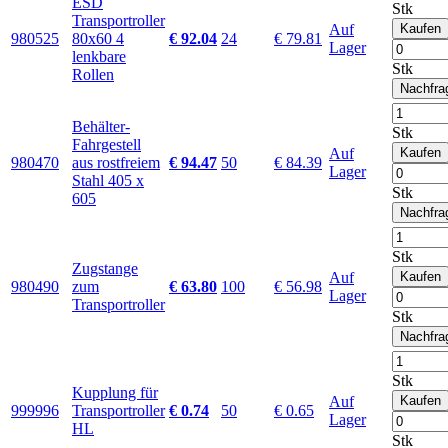
ESD
Stk
Transportroller
Auf
Kaufen
980525
80x60 4
€ 92.04
24
€ 79.81
Lager
lenkbare
Stk
Rollen
Nachfra
Behälter-
Stk
Fahrgestell
Auf
Kaufen
980470
aus rostfreiem
€ 94.47
50
€ 84.39
Lager
Stahl 405 x
Stk
605
Nachfra
Stk
Zugstange
Auf
Kaufen
980490
zum
€ 63.80
100
€ 56.98
Lager
Transportroller
Stk
Nachfra
Stk
Kupplung für
Auf
Kaufen
999996
Transportroller
€ 0.74
50
€ 0.65
Lager
HL
Stk