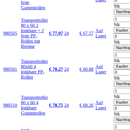
feste
Stk
Gummirollen
Nachfra
Transportroller
Stk
80 x 60 2
lenkbare + 2
Auf
Kaufen
980505
€ 77.97
24
€ 67.57
feste PP-
Lager
Rollen mit
Stk
Bremse
Nachfra
Stk
Transportroller
80x60 4
Auf
Kaufen
980501
€ 70.27
24
€ 60.88
lenkbare PP-
Lager
Rollen
Stk
Nachfra
Stk
Transportroller
80 x 60 4
Auf
Kaufen
980510
€ 78.75
24
€ 68.26
lenkbare
Lager
Gummirollen
Stk
Nachfra