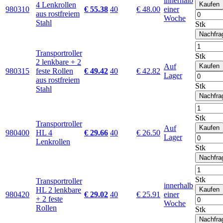
innerhalb
4 Lenkrollen
Kaufen
980310
€ 55.38
40
€ 48.00
einer
aus rostfreiem
Woche
Stahl
Stk
Nachfra
Transportroller
Stk
2 lenkbare + 2
Auf
Kaufen
980315
feste Rollen
€ 49.42
40
€ 42.82
Lager
aus rostfreiem
Stk
Stahl
Nachfra
Stk
Transportroller
Auf
Kaufen
980400
HL 4
€ 29.66
40
€ 26.50
Lager
Lenkrollen
Stk
Nachfra
Stk
Transportroller
innerhalb
HL 2 lenkbare
Kaufen
980420
€ 29.02
40
€ 25.91
einer
+ 2 feste
Woche
Rollen
Stk
Nachfra