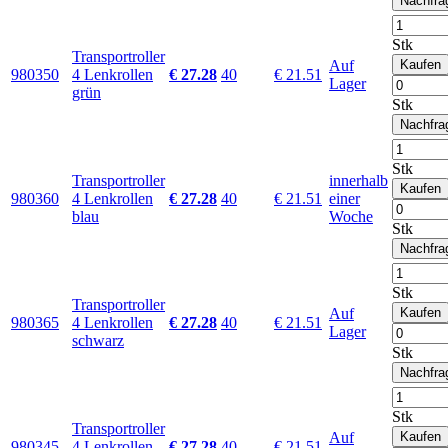
Nachfra
Stk
Transportroller
Auf
Kaufen
980350
4 Lenkrollen
€ 27.28
40
€ 21.51
Lager
grün
Stk
Nachfra
Stk
Transportroller
innerhalb
Kaufen
980360
4 Lenkrollen
€ 27.28
40
€ 21.51
einer
blau
Woche
Stk
Nachfra
Stk
Transportroller
Auf
Kaufen
980365
4 Lenkrollen
€ 27.28
40
€ 21.51
Lager
schwarz
Stk
Nachfra
Stk
Transportroller
Auf
Kaufen
980345
4 Lenkrollen
€ 27.28
40
€ 21.51