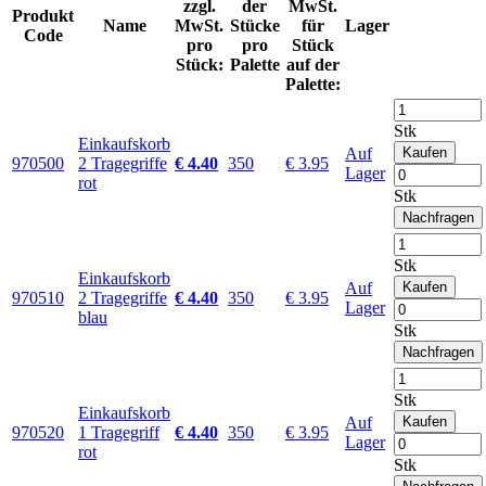
zzgl.
der
MwSt.
Produkt
Name
MwSt.
Stücke
für
Lager
Code
pro
pro
Stück
Stück:
Palette
auf der
Palette:
Stk
Einkaufskorb
Auf
Kaufen
970500
2 Tragegriffe
€ 4.40
350
€ 3.95
Lager
rot
Stk
Nachfragen
Stk
Einkaufskorb
Auf
Kaufen
970510
2 Tragegriffe
€ 4.40
350
€ 3.95
Lager
blau
Stk
Nachfragen
Stk
Einkaufskorb
Auf
Kaufen
970520
1 Tragegriff
€ 4.40
350
€ 3.95
Lager
rot
Stk