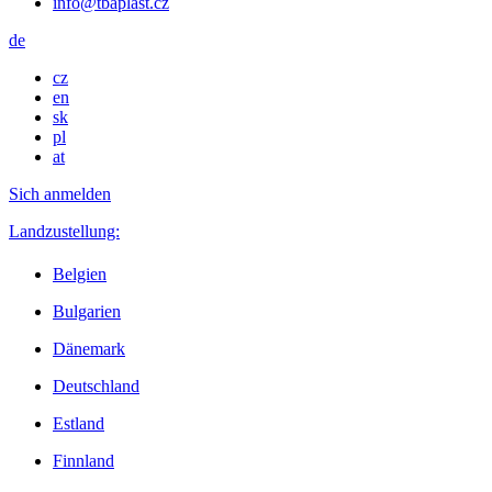
info@tbaplast.cz
de
cz
en
sk
pl
at
Sich anmelden
Landzustellung:
Belgien
Bulgarien
Dänemark
Deutschland
Estland
Finnland