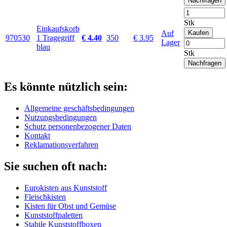
Nachfragen
Stk
Einkaufskorb
Auf
Kaufen
970530
1 Tragegriff
€ 4.40
350
€ 3.95
Lager
blau
Stk
Nachfragen
Es könnte nützlich sein:
Allgemeine geschäftsbedingungen
Nutzungsbedingungen
Schutz personenbezogener Daten
Kontakt
Reklamationsverfahren
Sie suchen oft nach:
Eurokisten aus Kunststoff
Fleischkisten
Kisten für Obst und Gemüse
Kunststoffpaletten
Stabile Kunststoffboxen