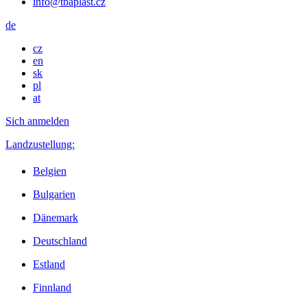
info@tbaplast.cz
de
cz
en
sk
pl
at
Sich anmelden
Landzustellung:
Belgien
Bulgarien
Dänemark
Deutschland
Estland
Finnland