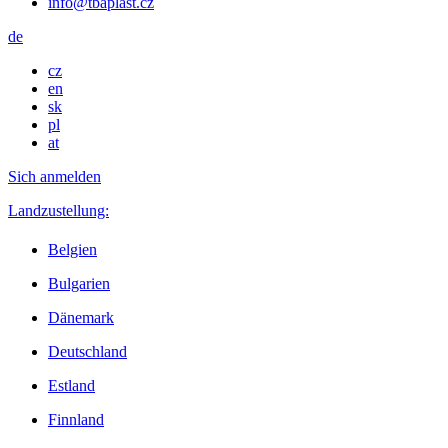
info@tbaplast.cz
de
cz
en
sk
pl
at
Sich anmelden
Landzustellung:
Belgien
Bulgarien
Dänemark
Deutschland
Estland
Finnland