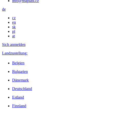
info@tbaplast.cz
de
cz
en
sk
pl
at
Sich anmelden
Landzustellung:
Belgien
Bulgarien
Dänemark
Deutschland
Estland
Finnland