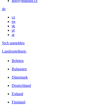
info@tbaplast.cz
de
cz
en
sk
pl
at
Sich anmelden
Landzustellung:
Belgien
Bulgarien
Dänemark
Deutschland
Estland
Finnland