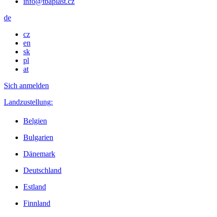
info@tbaplast.cz
de
cz
en
sk
pl
at
Sich anmelden
Landzustellung:
Belgien
Bulgarien
Dänemark
Deutschland
Estland
Finnland