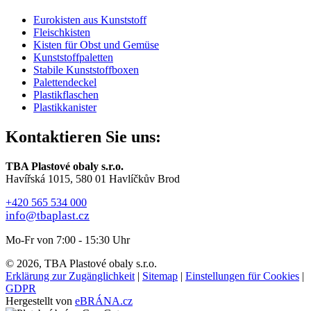
Eurokisten aus Kunststoff
Fleischkisten
Kisten für Obst und Gemüse
Kunststoffpaletten
Stabile Kunststoffboxen
Palettendeckel
Plastikflaschen
Plastikkanister
Kontaktieren Sie uns:
TBA Plastové obaly s.r.o.
Havířská 1015, 580 01 Havlíčkův Brod
+420 565 534 000
info@tbaplast.cz
Mo-Fr von 7:00 - 15:30 Uhr
© 2026, TBA Plastové obaly s.r.o.
Erklärung zur Zugänglichkeit
|
Sitemap
|
Einstellungen für Cookies
|
GDPR
Hergestellt von
eBRÁNA.cz