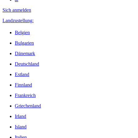
Sich anmelden
Landzustellung:
Belgien
Bulgarien
Dänemark
Deutschland
Estland
Finnland
Frankreich
Griechenland
Irland
Island
Italien